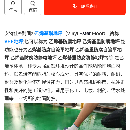
联系我们
咨询
微信
40096-50096
安特佳®耐固®
乙烯基酯地坪
（
Vinyl
Ester
Floor
）(简称
VEF地坪
)也可以称为:
乙烯基防腐地坪
,
乙烯基重防腐地坪
;按
功能也分为
乙烯基防腐自流平地坪
,
乙烯基重防腐自流平地
坪
,
乙烯基防腐防静电地坪
,
乙烯基重防腐防静地坪
等等,
是乙
烯基体系一种专为强腐蚀环境设计的高性能功能性地面材
料，以乙烯基酯树脂为核心成分，具有优异的耐酸、耐碱、
耐盐及耐化学溶剂侵蚀能力，同时具备高机械强度、抗冲击
性和良好的施工适应性，适用于化工、电镀、制药、污水处
理等工业场所的地面防护。