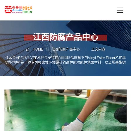
首
页
产
品
江西防腐产品中心
中
技
心
术
HOME
江西防腐产品中心
正文内容
支
什么是VEF地坪,VEF地坪是安特佳®耐固®品牌旗下的Vinyl Ester Floor(乙烯基
服
树脂地坪)是一种专为强腐蚀环境设计的高性能功能性地面材料，以乙烯基酯树
持
务
脂为核心成分，具有优异的耐酸、耐碱、耐盐及耐化学溶剂侵蚀能力，同时具
备高机械强度、抗冲击性和良好的施工适应性，适用于化工、电镀、制药、污
案
水处理等工业场所的地面防护。
新
例
闻
资
服
讯
务
区
域
联
电
系
话