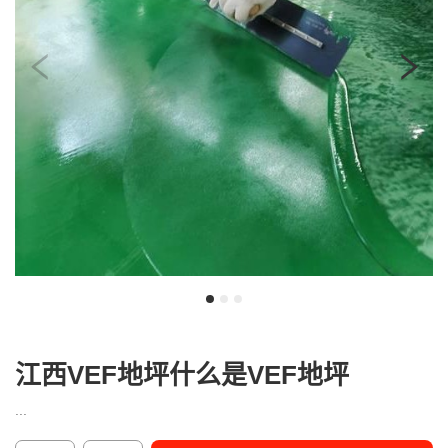
我
咨
们
询
江西VEF地坪什么是VEF地坪
...