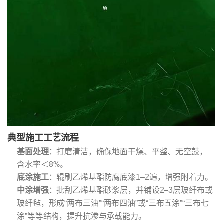
典型施工工艺流程
基面处理
‌：打磨清洁，确保地面干燥、平整、无空鼓，
含水率＜8%。
底涂施工
‌：辊刷乙烯基酯防腐底漆1–2遍，增强附着力。
中涂增强
‌：批刮乙烯基酯砂浆层，并铺设2–3层玻纤布或
玻纤毡，形成“两布三油”“两布四油”或“三布五涂”“三布七
涂”等等结构，提升抗渗与承载能力。