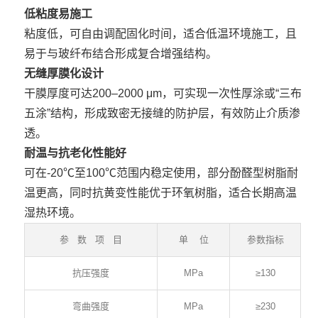
低粘度易施工
粘度低，可自由调配固化时间，适合低温环境施工，且
易于与玻纤布结合形成复合增强结构。
无缝厚膜化设计
干膜厚度可达200–2000 μm，可实现一次性厚涂或“三布
五涂”结构，形成致密无接缝的防护层，有效防止介质渗
透。
耐温与抗老化性能好
可在-20℃至100℃范围内稳定使用，部分酚醛型树脂耐
温更高，同时抗黄变性能优于环氧树脂，适合长期高温
湿热环境。
参 数 项 目
单 位
参数指标
抗压强度
MPa
≥130
弯曲强度
MPa
≥230