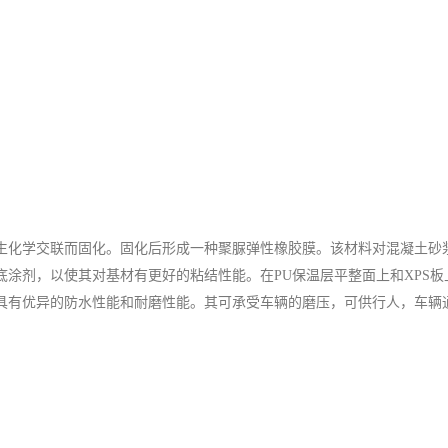
生化学交联而固化。固化后形成一种聚脲弹性橡胶膜。该材料对混凝土砂浆
底涂剂，以使其对基材有更好的粘结性能。在PU保温层平整面上和XPS
具有优异的防水性能和耐磨性能。其可承受车辆的磨压，可供行人，车辆