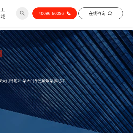
施工
40096-50096
在线咨询
区域
酯聚天门冬地坪,聚天门冬氨酸酯聚脲地坪