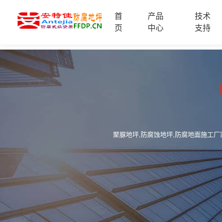
首
产品
技术
首
页
中心
支持
页
产
品
中
技
心
术
支
服
持
务
案
新
聚脲地坪,防腐蚀地坪,防腐地面施工厂
例
闻
资
服
讯
务
区
域
联
电
系
话