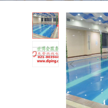
我
咨
们
询