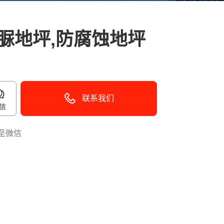
脲地坪,防腐蚀地坪
联系我们
信
至微信
40096-50096