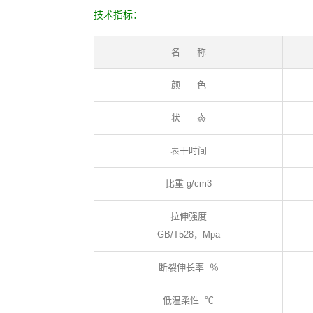
技术指标：
名 称
颜 色
状 态
表干时间
比重 g/cm3
拉伸强度
GB/T528，Mpa
断裂伸长率 ％
低温柔性 ℃