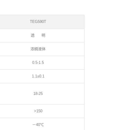
TEG590T
透 明
浓稠液体
0.5-1.5
1.1±0.1
18-25
>150
－40℃