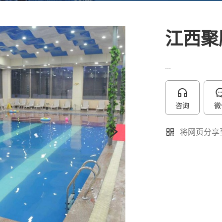
江西聚
...
咨询
微
将网页分享