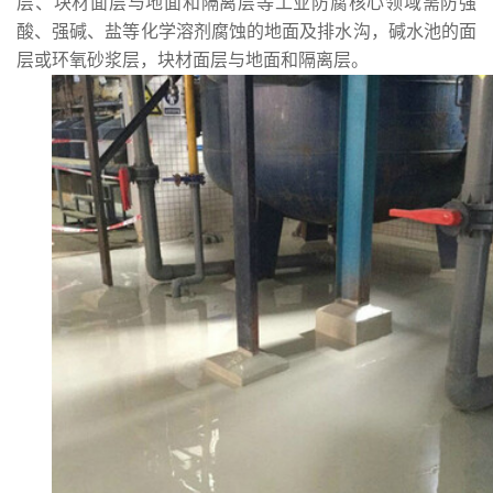
层、块材面层与地面和隔离层等工业防腐核心领域
需防强
酸、强碱
、盐等
化学溶剂腐蚀的地面及排水沟，碱水池的面
层或环氧砂浆层，块材面层与地面和隔离层。