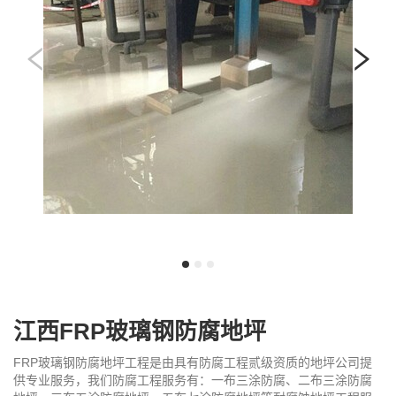
我
咨
们
询
江西FRP玻璃钢防腐地坪
FRP玻璃钢防腐地坪工程是由具有防腐工程贰级资质的地坪公司提
供专业服务，我们防腐工程服务有：一布三涂防腐、二布三涂防腐