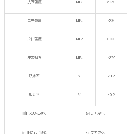
抗压强度
MPa
≥130
弯曲强度
MPa
≥230
拉伸强度
MPa
≥100
冲击韧性
MPa
≥270
吸水率
%
≤0.2
收缩率
%
≤0.2
耐H
SO
,50%
56天无变化
2
4
耐HNO
，15%
56天无变化
3