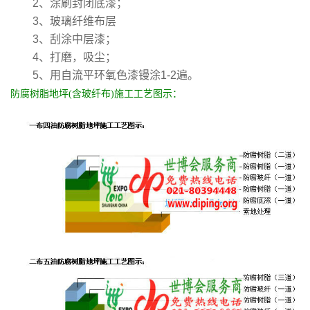
2、涂刷封闭底漆；
3、玻璃纤维布层
3、刮涂中层漆；
4、打磨，吸尘；
5、用自流平环氧色漆镘涂1-2遍。
防腐树脂地坪(含玻纤布)施工工艺图示：