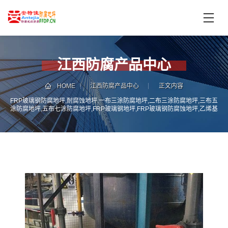
首
页
产
品
江西防腐产品中心
中
技
心
术
HOME
江西防腐产品中心
正文内容
支
FRP玻璃钢防腐地坪,耐腐蚀地坪,一布三涂防腐地坪,二布三涂防腐地坪,三布五
服
涂防腐地坪,五布七涂防腐地坪,FRP玻璃钢地坪,FRP玻璃钢防腐蚀地坪,乙烯基
持
务
FRP玻璃钢防腐地坪
案
新
例
闻
资
服
讯
务
区
域
联
电
系
话