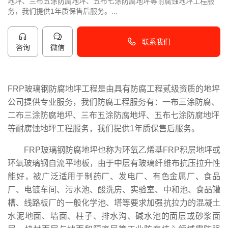
地坪、三布五涂防腐地坪、五布七涂防腐地坪等耐腐蚀地坪工程服
务，我们提供1年质保售后服务。...
联系我们
咨询
微信
40096-50096
FRP玻璃钢防腐地坪工程是由具有防腐工程贰级资质的地坪
公司提供专业服务，我们防腐工程服务有：一布三涂防腐、
二布三涂防腐地坪、三布五涂防腐地坪、五布七涂防腐地坪
等耐腐蚀地坪工程服务，我们提供1年质保售后服务。
FRP玻璃钢防腐地坪也称为
环氧乙烯基FRP积层地坪或
环氧玻璃钢自流平地板，由于中层有玻璃纤维布抗压拉升性
能好，被广泛适用于制药厂、发电厂、有色金属厂、食品
厂、电镀车间、
污水池、酸洗房、实验室、中和池、食品罐
槽、
线路板厂的一般化学池、塔等要求加强抗拉力的
混凝土
水泥地面
、
墙面、柱子、排水沟、碱水池的面层或砂浆面